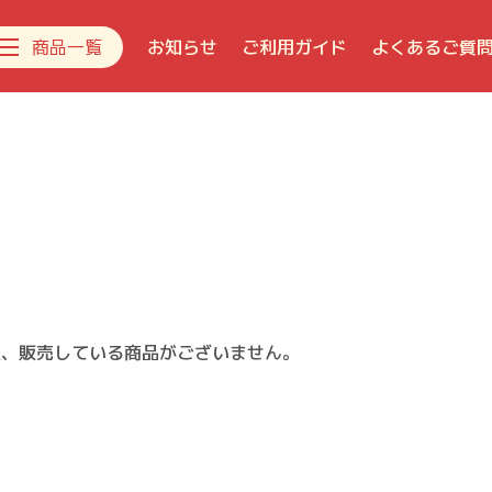
商品一覧
お知らせ
ご利用ガイド
よくあるご質
新着商品
デコレーションケーキ
生菓子
焼き菓子
チョコレート
おすすめギフト
在、販売している商品がございません。
ジェラート