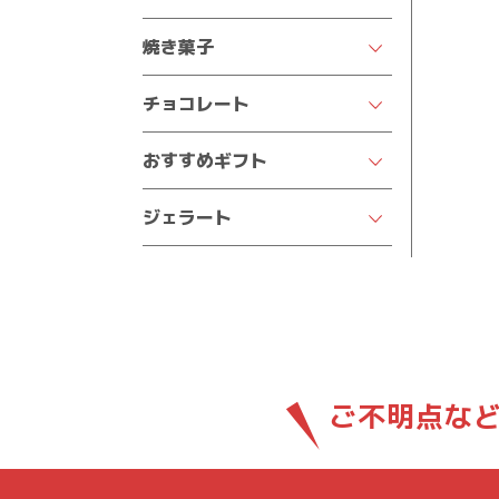
★人気商品を見る★
チーズケーキ
焼き菓子
季節限定デコレーション
王様のおなか
四葉のマドレーヌ
いちごデコレーション
チョコレート
半熟ケーキ
焼きドーナツ
チョコデコレーション
クオレの生チョコ
おすすめギフト
プチフィナンシェ
苺の王様
ポリフェロッシェ
結婚祝い
バウムクーヘン
季節のフルーツデコレーション
ジェラート
カフェトリノ
出産祝い
パウンドケーキ
サンクスデコレーション
ジェラート
イヴレア
七五三祝い
クッキー
ガトーショコラ
純生トリュフ
入園・入学祝い
るなぼうろ
チョコラータ
サヴォワ
結婚内祝い・お返し
どうぶつシリーズ
出産内祝い・お返し
ご不明点な
バスクチーズケーキ
香典返し
オールドショコラ