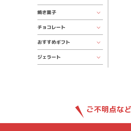
★人気商品を見る★
チーズケーキ
焼き菓子
季節限定デコレーション
王様のおなか
四葉のマドレーヌ
いちごデコレーション
チョコレート
半熟ケーキ
焼きドーナツ
チョコデコレーション
クオレの生チョコ
おすすめギフト
プチフィナンシェ
苺の王様
ポリフェロッシェ
結婚祝い
バウムクーヘン
季節のフルーツデコレーション
ジェラート
カフェトリノ
出産祝い
パウンドケーキ
サンクスデコレーション
ジェラート
イヴレア
七五三祝い
クッキー
ガトーショコラ
純生トリュフ
入園・入学祝い
るなぼうろ
チョコラータ
サヴォワ
結婚内祝い・お返し
どうぶつシリーズ
出産内祝い・お返し
ご不明点な
バスクチーズケーキ
香典返し
オールドショコラ