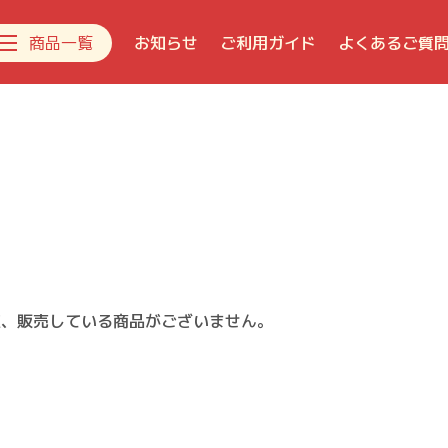
商品一覧
お知らせ
ご利用ガイド
よくあるご質
新着商品
デコレーションケーキ
生菓子
焼き菓子
チョコレート
おすすめギフト
在、販売している商品がございません。
ジェラート